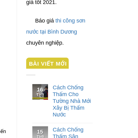
giá tốt 2021.
Báo giá
thi công sơn
nước tại Bình Dương
chuyên nghiệp.
BÀI VIẾT MỚI
Cách Chống
16
Thấm Cho
Th9
Tường Nhà Mới
Xây Bị Thấm
Nước
Cách Chống
15
iến
Thấm Sân
Th9