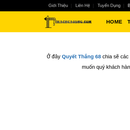
Bỏ
Giới Thiệu
Liên Hệ
Tuyển Dụng
B
qua
HOME
nội
dung
Ở đây
Quyết Thắng 68
chia sẽ các 
muốn quý khách hàng