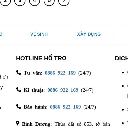
2
3
4
5
O
VỆ SINH
XÂY DỰNG
HOTLINE HỔ TRỢ
DỊC
Tư vấn
:
0886 922 169
(24/7)
 hơn
ây
Kĩ thuật
:
0886 922 169
(24/7)
Bảo hành
:
0886 922 169
(24/7)
́
Bình Dương:
Thửa đất số 853, tờ bản