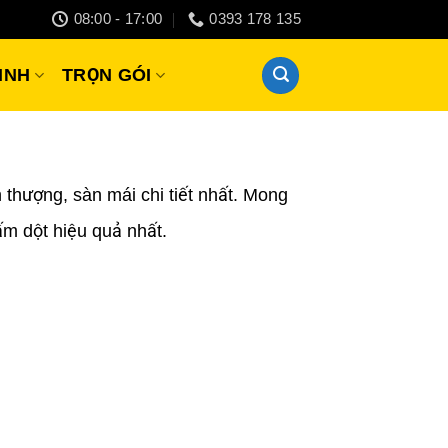
08:00 - 17:00
0393 178 135
INH
TRỌN GÓI
 thượng, sàn mái chi tiết nhất. Mong
m dột hiệu quả nhất.