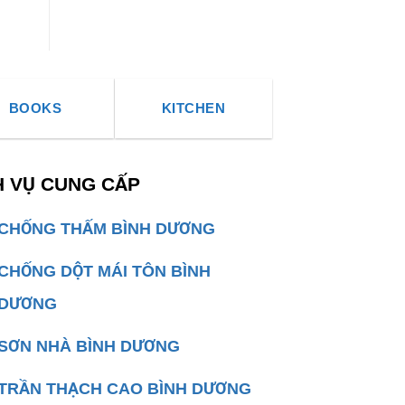
Công
Trần
Thạch
Cao
BOOKS
KITCHEN
Bình
Dương
Trọn
Gói
H VỤ CUNG CẤP
A
đến
CHỐNG THẤM BÌNH DƯƠNG
Z
CHỐNG DỘT MÁI TÔN BÌNH
DƯƠNG
SƠN NHÀ BÌNH DƯƠNG
TRẦN THẠCH CAO BÌNH DƯƠNG