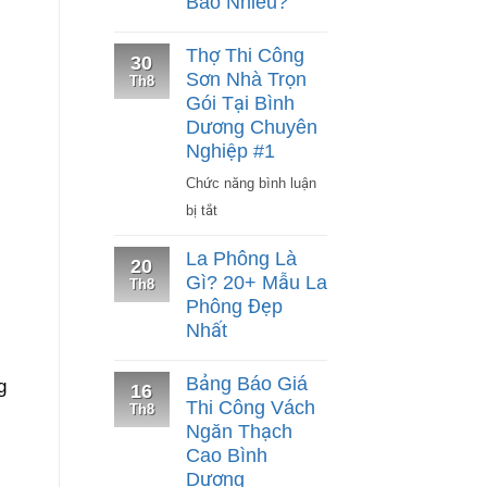
Bao Nhiêu?
Thợ Thi Công
30
Sơn Nhà Trọn
Th8
Gói Tại Bình
Dương Chuyên
Nghiệp #1
Chức năng bình luận
ở
bị tắt
Thợ
La Phông Là
20
Thi
Gì? 20+ Mẫu La
Th8
Công
Phông Đẹp
Sơn
Nhất
Nhà
Trọn
Bảng Báo Giá
g
16
Gói
Thi Công Vách
Th8
Tại
Ngăn Thạch
Cao Bình
Bình
Dương
Dương