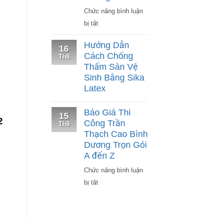
Chuyên
Chức năng bình luận
Nghiệp
ở
bị tắt
#1
Bảng
Hướng Dẫn
16
Báo
Cách Chống
Th8
Giá
Thấm Sàn Vệ
Thi
Sinh Bằng Sika
Công
Latex
Vách
Ngăn
Báo Giá Thi
15
2
Thạch
Công Trần
Th8
Thạch Cao Bình
Cao
Dương Trọn Gói
Bình
A đến Z
Dương
Chức năng bình luận
ở
bị tắt
Báo
Giá
Thi