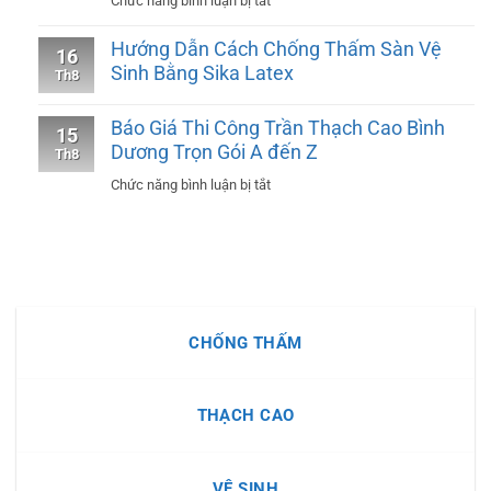
Chức năng bình luận bị tắt
Gói
Bảng
Tại
Hướng Dẫn Cách Chống Thấm Sàn Vệ
16
Báo
Bình
Sinh Bằng Sika Latex
Th8
Giá
Dương
Thi
Chuyên
Báo Giá Thi Công Trần Thạch Cao Bình
15
Công
Nghiệp
Dương Trọn Gói A đến Z
Th8
Vách
#1
ở
Chức năng bình luận bị tắt
Ngăn
Báo
Thạch
Giá
Cao
Thi
Bình
Công
Dương
Trần
CHỐNG THẤM
Thạch
Cao
Bình
THẠCH CAO
Dương
Trọn
Gói
VỆ SINH