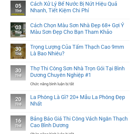
Cách Xử Lý Bể Nước Bị Nứt Hiệu Quả
05
Nhanh, Tiết Kiệm Chi Phí
Th9
Cách Chọn Màu Sơn Nhà Đẹp 68+ Gợi Ý
03
Màu Sơn Đẹp Cho Bạn Tham Khảo
Th9
Trọng Lượng Của Tấm Thạch Cao 9mm
30
Là Bao Nhiêu?
Th8
Thợ Thi Công Sơn Nhà Trọn Gói Tại Bình
30
Dương Chuyên Nghiệp #1
Th8
ở
Chức năng bình luận bị tắt
Thợ
La Phông Là Gì? 20+ Mẫu La Phông Đẹp
20
Thi
Nhất
Th8
Công
Sơn
Bảng Báo Giá Thi Công Vách Ngăn Thạch
16
Nhà
Cao Bình Dương
Th8
Trọn
ở