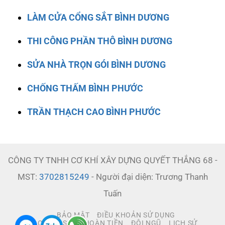
LÀM CỬA CỔNG SẮT BÌNH DƯƠNG
THI CÔNG PHẦN THÔ BÌNH DƯƠNG
SỬA NHÀ TRỌN GÓI BÌNH DƯƠNG
CHỐNG THẤM BÌNH PHƯỚC
TRẦN THẠCH CAO BÌNH PHƯỚC
CÔNG TY TNHH CƠ KHÍ XÂY DỰNG QUYẾT THẮNG 68 -
MST:
3702815249
- Người đại diện: Trương Thanh
Tuấn
BẢO MẬT
ĐIỀU KHOẢN SỬ DỤNG
CHÍNH SÁCH HOÀN TIỀN
ĐỘI NGŨ
LỊCH SỬ