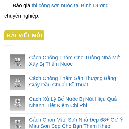
Báo giá
thi công sơn nước tại Bình Dương
chuyên nghiệp.
BÀI VIẾT MỚI
Cách Chống Thấm Cho Tường Nhà Mới
16
Xây Bị Thấm Nước
Th9
Cách Chống Thấm Sân Thượng Bằng
15
Giấy Dầu Chuẩn Kĩ Thuật
Th9
Cách Xử Lý Bể Nước Bị Nứt Hiệu Quả
05
Nhanh, Tiết Kiệm Chi Phí
Th9
Cách Chọn Màu Sơn Nhà Đẹp 68+ Gợi Ý
03
Màu Sơn Đẹp Cho Bạn Tham Khảo
Th9