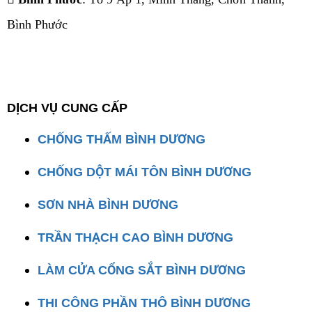
Bình Phước
DỊCH VỤ CUNG CẤP
CHỐNG THẤM BÌNH DƯƠNG
CHỐNG DỘT MÁI TÔN BÌNH DƯƠNG
SƠN NHÀ BÌNH DƯƠNG
TRẦN THẠCH CAO BÌNH DƯƠNG
LÀM CỬA CỔNG SẮT BÌNH DƯƠNG
THI CÔNG PHẦN THÔ BÌNH DƯƠNG