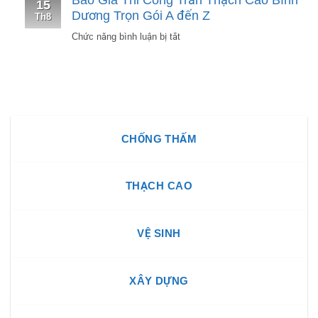
15
Công
Nghiệp
Dương Trọn Gói A đến Z
Th8
Vách
#1
ở
Chức năng bình luận bị tắt
Ngăn
Báo
Thạch
Giá
Cao
Thi
Bình
Công
Dương
Trần
CHỐNG THẤM
Thạch
Cao
Bình
THẠCH CAO
Dương
Trọn
Gói
VỆ SINH
A
đến
XÂY DỰNG
Z