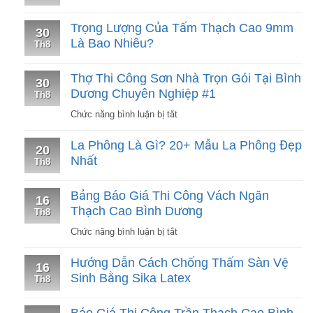
Trọng Lượng Của Tấm Thạch Cao 9mm
30
Là Bao Nhiêu?
Th8
Thợ Thi Công Sơn Nhà Trọn Gói Tại Bình
30
Dương Chuyên Nghiệp #1
Th8
ở
Chức năng bình luận bị tắt
Thợ
La Phông Là Gì? 20+ Mẫu La Phông Đẹp
20
Thi
Nhất
Th8
Công
Sơn
Bảng Báo Giá Thi Công Vách Ngăn
16
Nhà
Thạch Cao Bình Dương
Th8
Trọn
ở
Chức năng bình luận bị tắt
Gói
Bảng
Tại
Hướng Dẫn Cách Chống Thấm Sàn Vệ
16
Báo
Bình
Sinh Bằng Sika Latex
Th8
Giá
Dương
Thi
Chuyên
Báo Giá Thi Công Trần Thạch Cao Bình