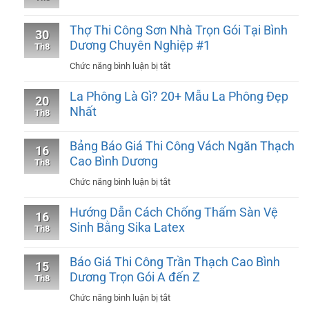
Thợ Thi Công Sơn Nhà Trọn Gói Tại Bình
30
Dương Chuyên Nghiệp #1
Th8
ở
Chức năng bình luận bị tắt
Thợ
La Phông Là Gì? 20+ Mẫu La Phông Đẹp
20
Thi
Nhất
Th8
Công
Sơn
Bảng Báo Giá Thi Công Vách Ngăn Thạch
16
Nhà
Cao Bình Dương
Th8
Trọn
ở
Chức năng bình luận bị tắt
Gói
Bảng
Tại
Hướng Dẫn Cách Chống Thấm Sàn Vệ
16
Báo
Bình
Sinh Bằng Sika Latex
Th8
Giá
Dương
Thi
Chuyên
Báo Giá Thi Công Trần Thạch Cao Bình
15
Công
Nghiệp
Dương Trọn Gói A đến Z
Th8
Vách
#1
ở
Chức năng bình luận bị tắt
Ngăn