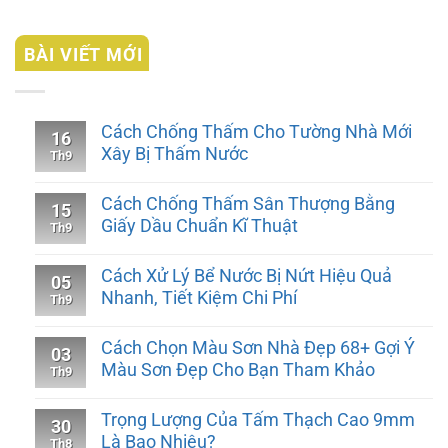
BÀI VIẾT MỚI
Cách Chống Thấm Cho Tường Nhà Mới
16
Xây Bị Thấm Nước
Th9
Cách Chống Thấm Sân Thượng Bằng
15
Giấy Dầu Chuẩn Kĩ Thuật
Th9
Cách Xử Lý Bể Nước Bị Nứt Hiệu Quả
05
Nhanh, Tiết Kiệm Chi Phí
Th9
Cách Chọn Màu Sơn Nhà Đẹp 68+ Gợi Ý
03
Màu Sơn Đẹp Cho Bạn Tham Khảo
Th9
Trọng Lượng Của Tấm Thạch Cao 9mm
30
Là Bao Nhiêu?
Th8