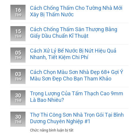
Cách Chống Thấm Cho Tường Nhà Mới
16
Xây Bị Thấm Nước
Th9
Cách Chống Thấm Sân Thượng Bằng
15
Giấy Dầu Chuẩn Kĩ Thuật
Th9
Cách Xử Lý Bể Nước Bị Nứt Hiệu Quả
05
Nhanh, Tiết Kiệm Chi Phí
Th9
Cách Chọn Màu Sơn Nhà Đẹp 68+ Gợi Ý
03
Màu Sơn Đẹp Cho Bạn Tham Khảo
Th9
Trọng Lượng Của Tấm Thạch Cao 9mm
30
Là Bao Nhiêu?
Th8
Thợ Thi Công Sơn Nhà Trọn Gói Tại Bình
30
Dương Chuyên Nghiệp #1
Th8
ở
Chức năng bình luận bị tắt