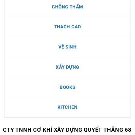
Trần
CHỐNG THẤM
Thạch
Cao
Bình
THẠCH CAO
Dương
Trọn
Gói
VỆ SINH
A
đến
XÂY DỰNG
Z
BOOKS
KITCHEN
CTY TNNH CƠ KHÍ XÂY DỰNG QUYẾT THẮNG 68