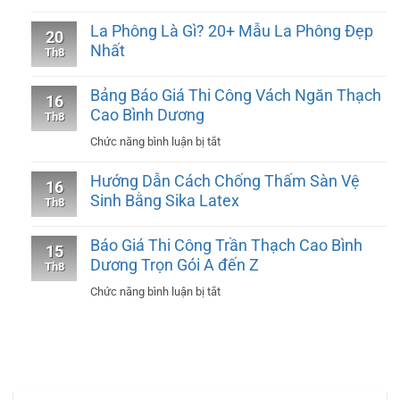
Thợ
La Phông Là Gì? 20+ Mẫu La Phông Đẹp
20
Thi
Nhất
Th8
Công
Sơn
Bảng Báo Giá Thi Công Vách Ngăn Thạch
16
Nhà
Cao Bình Dương
Th8
Trọn
ở
Chức năng bình luận bị tắt
Gói
Bảng
Tại
Hướng Dẫn Cách Chống Thấm Sàn Vệ
16
Báo
Bình
Sinh Bằng Sika Latex
Th8
Giá
Dương
Thi
Chuyên
Báo Giá Thi Công Trần Thạch Cao Bình
15
Công
Nghiệp
Dương Trọn Gói A đến Z
Th8
Vách
#1
ở
Chức năng bình luận bị tắt
Ngăn
Báo
Thạch
Giá
Cao
Thi
Bình
Công
Dương